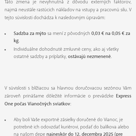
Táto zmena je nevyhnutná z dôvodu externých faktorov,
najmä neustále rastúcich nákladov na vstupy a pracovnú silu. V
tejto súvislosti dochádza k nasledovným úpravám:
Sadzba za mýto
0,03 € na 0,05 € za
sa mení z pôvodných
kg
.
Individuálne dohodnuté zmluvné ceny, ako aj všetky
ostávajú nezmenené
ostatné sadzby a príplatky,
.
V súvislosti s blížiacou sa hlavnou doručovacou sezónou Vám
Express
zároveň prinášame dôležité informácie o prevádzke
One počas Vianočných sviatkov
:
Aby boli Vaše exportné zásielky doručené do Vianoc, je
potrebné ich odovzdať kuriérovi, podať do balíkova alebo
najneskôr do 12. decembra 2025 (pre
na našom depe