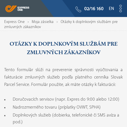
EN
02/16 160
Express One
Moja zásielka
Otázky k doplnkovým službám pre
>
>
zmluvných zákazníkov
OTÁZKY K DOPLNKOVÝM SLUŽBÁM PRE
ZMLUVNÝCH ZÁKAZNÍKOV
Tento formulár slúži na preverenie správnosti vyúčtovania a
fakturácie zmluvných služieb podľa platného cenníka Slovak
Parcel Service. Formulár použite, ak máte otázky k fakturácii:
Doručovacích servisov (napr. Expres do 9:00 alebo 12:00)
Nadrozmerného tovaru (príplatky OVWT, SPHA)
Doplnkových služieb (dobierka, telefonické či SMS avíza a
pod.)