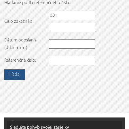
Hľadanie podľa referenčného čísla:
Číslo zákazníka:
Dátum odoslania
(dd.mm.rrrr):
Referenčné číslo:
Sledujte pohyb
svojej zásielky