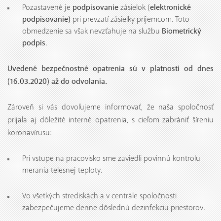
podpisovanie
elektronické
Pozastavené je
zásielok (
podpisovanie)
pri prevzatí zásielky príjemcom. Toto
Biometrický
obmedzenie sa však nevzťahuje na službu
podpis
.
Uvedené bezpečnostné opatrenia sú v platnosti od dnes
(16.03.2020) až do odvolania.
Zároveň si vás dovoľujeme informovať, že naša spoločnosť
prijala aj dôležité interné opatrenia, s cieľom zabrániť šíreniu
koronavírusu:
Pri vstupe na pracovisko sme zaviedli povinnú kontrolu
merania telesnej teploty.
Vo všetkých strediskách a v centrále spoločnosti
zabezpečujeme denne dôslednú dezinfekciu priestorov.