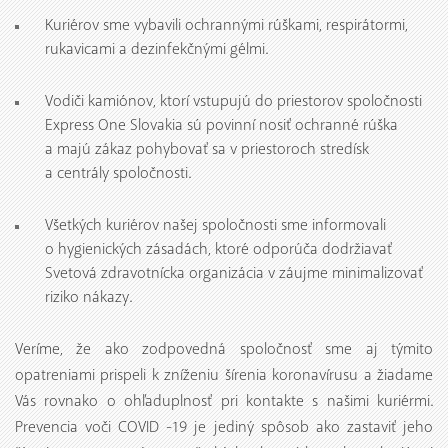
Kuriérov sme vybavili ochrannými rúškami, respirátormi,
rukavicami a dezinfekčnými gélmi.
Vodiči kamiónov, ktorí vstupujú do priestorov spoločnosti
Express One Slovakia sú povinní nosiť ochranné rúška
a majú zákaz pohybovať sa v priestoroch stredísk
a centrály spoločnosti.
Všetkých kuriérov našej spoločnosti sme informovali
o hygienických zásadách, ktoré odporúča dodržiavať
Svetová zdravotnícka organizácia v záujme minimalizovať
riziko nákazy.
Veríme, že ako zodpovedná spoločnosť sme aj týmito
opatreniami prispeli k zníženiu šírenia koronavírusu a žiadame
Vás rovnako o ohľaduplnosť pri kontakte s našimi kuriérmi.
Prevencia voči COVID -19 je jediný spôsob ako zastaviť jeho